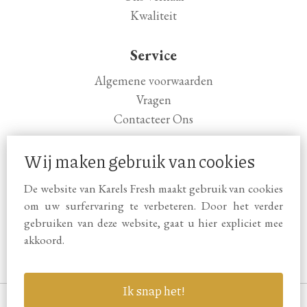
Kwaliteit
Service
Algemene voorwaarden
Vragen
Contacteer Ons
Wij maken gebruik van cookies
Openingsuren
Wo: 08:00 - 17:00
De website van Karels Fresh maakt gebruik van cookies
Vr: 08:00 - 17:00
om uw surfervaring te verbeteren. Door het verder
Za: 08:00 - 17:00
gebruiken van deze website, gaat u hier expliciet mee
Gesloten Ma, Di, Do, Zo
akkoord.
Ik snap het!